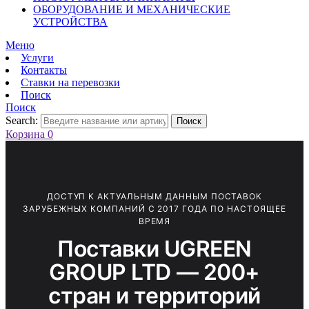
ОБОРУДОВАНИЕ И МЕХАНИЧЕСКИЕ
УСТРОЙСТВА
Меню
Услуги
Контакты
Ставки на перевозки
Поиск
Поиск
Search:
Поиск
Корзина
0
ДОСТУП К АКТУАЛЬНЫМ ДАННЫМ ПОСТАВОК
ЗАРУБЕЖНЫХ КОМПАНИЙ С 2017 ГОДА ПО НАСТОЯЩЕЕ
ВРЕМЯ
Поставки UGREEN
GROUP LTD — 200+
стран и территорий