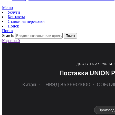
Меню
Услуги
Контакты
Ставки на перевозки
Поиск
Поиск
Search:
Поиск
Корзина
0
ДОСТУП К АКТУАЛЬН
Поставки UNION P
Китай · ТНВЭД 8536901000 · СОЕ
Производ