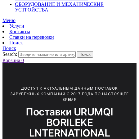
ОБОРУДОВАНИЕ И МЕХАНИЧЕСКИЕ
УСТРОЙСТВА
Меню
Услуги
Контакты
Ставки на перевозки
Поиск
Поиск
Search:
Поиск
Корзина
0
ДОСТУП К АКТУАЛЬНЫМ ДАННЫМ ПОСТАВОК
ЗАРУБЕЖНЫХ КОМПАНИЙ С 2017 ГОДА ПО НАСТОЯЩЕЕ
ВРЕМЯ
Поставки URUMQI
BORILEKE
LNTERNATIONAL