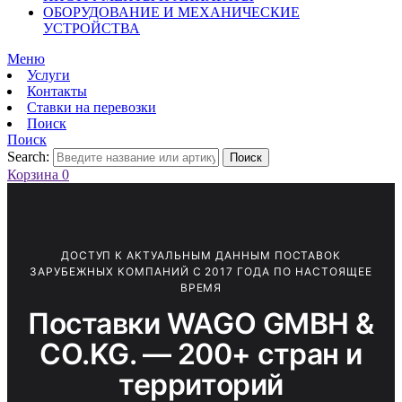
ОБОРУДОВАНИЕ И МЕХАНИЧЕСКИЕ
УСТРОЙСТВА
Меню
Услуги
Контакты
Ставки на перевозки
Поиск
Поиск
Search:
Поиск
Корзина
0
ДОСТУП К АКТУАЛЬНЫМ ДАННЫМ ПОСТАВОК
ЗАРУБЕЖНЫХ КОМПАНИЙ С 2017 ГОДА ПО НАСТОЯЩЕЕ
ВРЕМЯ
Поставки WAGO GMBH &
CO.KG. — 200+ стран и
территорий