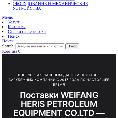
ОБОРУДОВАНИЕ И МЕХАНИЧЕСКИЕ
УСТРОЙСТВА
Меню
Услуги
Контакты
Ставки на перевозки
Поиск
Поиск
Search:
Поиск
Корзина
0
ДОСТУП К АКТУАЛЬНЫМ ДАННЫМ ПОСТАВОК
ЗАРУБЕЖНЫХ КОМПАНИЙ С 2017 ГОДА ПО НАСТОЯЩЕЕ
ВРЕМЯ
Поставки WEIFANG
HERIS PETROLEUM
EQUIPMENT CO.LTD —