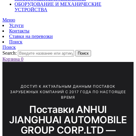
ОБОРУДОВАНИЕ И МЕХАНИЧЕСКИЕ
УСТРОЙСТВА
Меню
Услуги
Контакты
Ставки на перевозки
Поиск
Поиск
Search:
Поиск
Корзина
0
ДОСТУП К АКТУАЛЬНЫМ ДАННЫМ ПОСТАВОК
ЗАРУБЕЖНЫХ КОМПАНИЙ С 2017 ГОДА ПО НАСТОЯЩЕЕ
ВРЕМЯ
Поставки ANHUI
JIANGHUAI AUTOMOBILE
GROUP CORP.LTD —