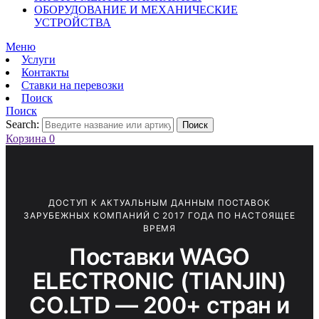
ОБОРУДОВАНИЕ И МЕХАНИЧЕСКИЕ
УСТРОЙСТВА
Меню
Услуги
Контакты
Ставки на перевозки
Поиск
Поиск
Search:
Поиск
Корзина
0
ДОСТУП К АКТУАЛЬНЫМ ДАННЫМ ПОСТАВОК
ЗАРУБЕЖНЫХ КОМПАНИЙ С 2017 ГОДА ПО НАСТОЯЩЕЕ
ВРЕМЯ
Поставки WAGO
ELECTRONIC (TIANJIN)
CO.LTD — 200+ стран и