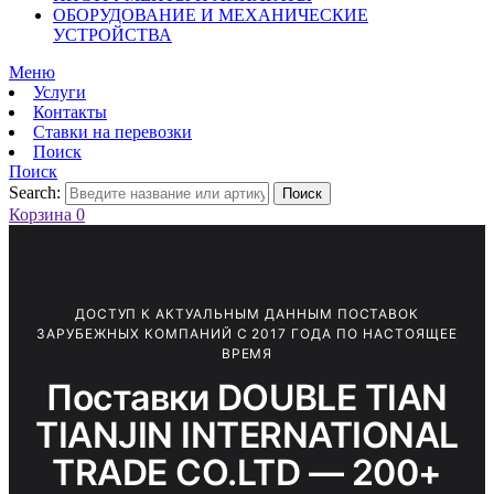
ОБОРУДОВАНИЕ И МЕХАНИЧЕСКИЕ
УСТРОЙСТВА
Меню
Услуги
Контакты
Ставки на перевозки
Поиск
Поиск
Search:
Поиск
Корзина
0
ДОСТУП К АКТУАЛЬНЫМ ДАННЫМ ПОСТАВОК
ЗАРУБЕЖНЫХ КОМПАНИЙ С 2017 ГОДА ПО НАСТОЯЩЕЕ
ВРЕМЯ
Поставки DOUBLE TIAN
TIANJIN INTERNATIONAL
TRADE CO.LTD — 200+