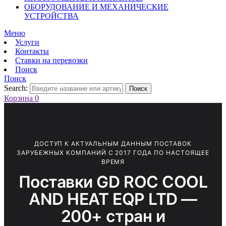
ОБОРУДОВАНИЕ И МЕХАНИЧЕСКИЕ
УСТРОЙСТВА
Меню
Услуги
Контакты
Ставки на перевозки
Поиск
Поиск
Search:
Поиск
Корзина
0
ДОСТУП К АКТУАЛЬНЫМ ДАННЫМ ПОСТАВОК
ЗАРУБЕЖНЫХ КОМПАНИЙ С 2017 ГОДА ПО НАСТОЯЩЕЕ
ВРЕМЯ
Поставки GD ROC COOL
AND HEAT EQP LTD —
200+ стран и