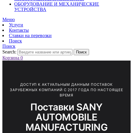
ОБОРУДОВАНИЕ И МЕХАНИЧЕСКИЕ
УСТРОЙСТВА
Меню
Услуги
Контакты
Ставки на перевозки
Поиск
Поиск
Search:
Поиск
Корзина
0
ДОСТУП К АКТУАЛЬНЫМ ДАННЫМ ПОСТАВОК
ЗАРУБЕЖНЫХ КОМПАНИЙ С 2017 ГОДА ПО НАСТОЯЩЕЕ
ВРЕМЯ
Поставки SANY
AUTOMOBILE
MANUFACTURING