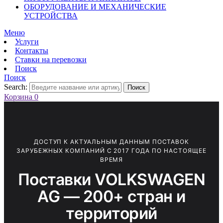
ОБОРУДОВАНИЕ И МЕХАНИЧЕСКИЕ
УСТРОЙСТВА
Меню
Услуги
Контакты
Ставки на перевозки
Поиск
Поиск
Search:
Поиск
Корзина
0
ДОСТУП К АКТУАЛЬНЫМ ДАННЫМ ПОСТАВОК
ЗАРУБЕЖНЫХ КОМПАНИЙ С 2017 ГОДА ПО НАСТОЯЩЕЕ
ВРЕМЯ
Поставки VOLKSWAGEN
AG — 200+ стран и
территорий