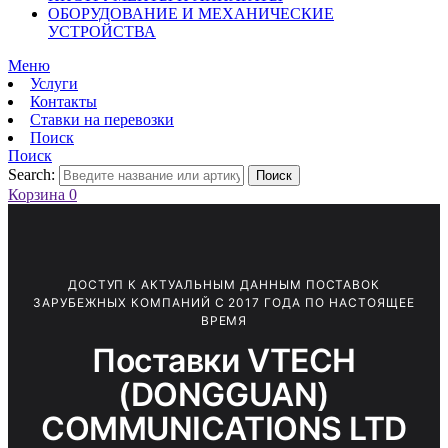
ОБОРУДОВАНИЕ И МЕХАНИЧЕСКИЕ
УСТРОЙСТВА
Меню
Услуги
Контакты
Ставки на перевозки
Поиск
Поиск
Search:
Поиск
Корзина
0
ДОСТУП К АКТУАЛЬНЫМ ДАННЫМ ПОСТАВОК
ЗАРУБЕЖНЫХ КОМПАНИЙ С 2017 ГОДА ПО НАСТОЯЩЕЕ
ВРЕМЯ
Поставки VTECH
(DONGGUAN)
COMMUNICATIONS LTD