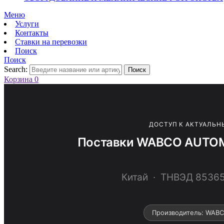
Меню
Услуги
Контакты
Ставки на перевозки
Поиск
Поиск
Search:
Поиск
Корзина
0
ДОСТУП К АКТУАЛЬН
Поставки WABCO AUTOM
Китай · ТНВЭД 853
Производитель: WAB