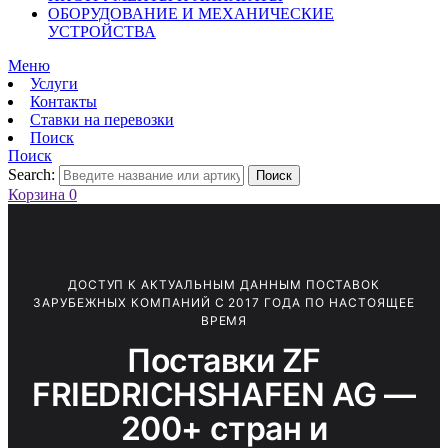
ОБОРУДОВАНИЕ И МЕХАНИЧЕСКИЕ
УСТРОЙСТВА
Меню
Услуги
Контакты
Ставки на перевозки
Поиск
Поиск
Search:
Поиск
Корзина
0
ДОСТУП К АКТУАЛЬНЫМ ДАННЫМ ПОСТАВОК
ЗАРУБЕЖНЫХ КОМПАНИЙ С 2017 ГОДА ПО НАСТОЯЩЕЕ
ВРЕМЯ
Поставки ZF
FRIEDRICHSHAFEN AG —
200+ стран и