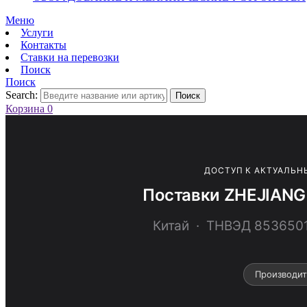
Меню
Услуги
Контакты
Ставки на перевозки
Поиск
Поиск
Search:
Поиск
Корзина
0
ДОСТУП К АКТУАЛЬН
Поставки ZHEJIANG
Китай · ТНВЭД 85365
Производит