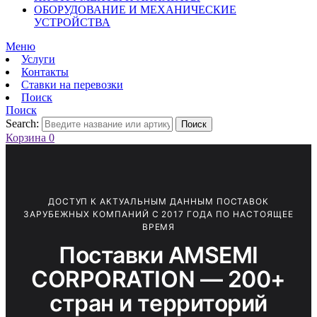
ОБОРУДОВАНИЕ И МЕХАНИЧЕСКИЕ
УСТРОЙСТВА
Меню
Услуги
Контакты
Ставки на перевозки
Поиск
Поиск
Search:
Поиск
Корзина
0
ДОСТУП К АКТУАЛЬНЫМ ДАННЫМ ПОСТАВОК
ЗАРУБЕЖНЫХ КОМПАНИЙ С 2017 ГОДА ПО НАСТОЯЩЕЕ
ВРЕМЯ
Поставки AMSEMI
CORPORATION — 200+
стран и территорий