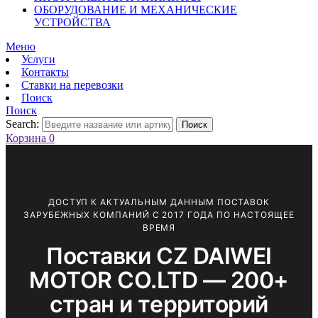
ОБОРУДОВАНИЕ И МЕХАНИЧЕСКИЕ
УСТРОЙСТВА
Меню
Услуги
Контакты
Ставки на перевозки
Поиск
Поиск
Search:
Поиск
Корзина
0
ДОСТУП К АКТУАЛЬНЫМ ДАННЫМ ПОСТАВОК
ЗАРУБЕЖНЫХ КОМПАНИЙ С 2017 ГОДА ПО НАСТОЯЩЕЕ
ВРЕМЯ
Поставки CZ DAIWEI
MOTOR CO.LTD — 200+
стран и территорий