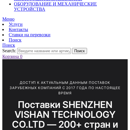
ОБОРУДОВАНИЕ И МЕХАНИЧЕСКИЕ
УСТРОЙСТВА
Меню
Услуги
Контакты
Ставки на перевозки
Поиск
Поиск
Search:
Поиск
Корзина
0
ДОСТУП К АКТУАЛЬНЫМ ДАННЫМ ПОСТАВОК
ЗАРУБЕЖНЫХ КОМПАНИЙ С 2017 ГОДА ПО НАСТОЯЩЕЕ
ВРЕМЯ
Поставки SHENZHEN
VISHAN TECHNOLOGY
CO.LTD — 200+ стран и