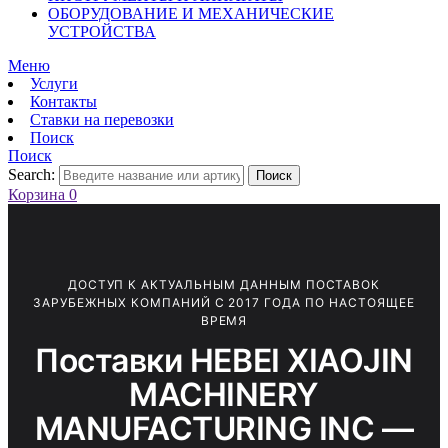
ОБОРУДОВАНИЕ И МЕХАНИЧЕСКИЕ
УСТРОЙСТВА
Меню
Услуги
Контакты
Ставки на перевозки
Поиск
Поиск
Search:
Поиск
Корзина
0
ДОСТУП К АКТУАЛЬНЫМ ДАННЫМ ПОСТАВОК
ЗАРУБЕЖНЫХ КОМПАНИЙ С 2017 ГОДА ПО НАСТОЯЩЕЕ
ВРЕМЯ
Поставки HEBEI XIAOJIN
MACHINERY
MANUFACTURING INC —