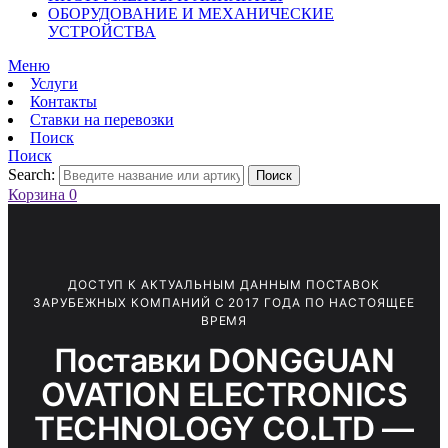
ОБОРУДОВАНИЕ И МЕХАНИЧЕСКИЕ
УСТРОЙСТВА
Меню
Услуги
Контакты
Ставки на перевозки
Поиск
Поиск
Search:
Поиск
Корзина
0
ДОСТУП К АКТУАЛЬНЫМ ДАННЫМ ПОСТАВОК
ЗАРУБЕЖНЫХ КОМПАНИЙ С 2017 ГОДА ПО НАСТОЯЩЕЕ
ВРЕМЯ
Поставки DONGGUAN
OVATION ELECTRONICS
TECHNOLOGY CO.LTD —