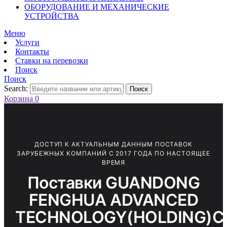
ОБОРУДОВАНИЕ И МЕХАНИЧЕСКИЕ
УСТРОЙСТВА
Меню
Услуги
Контакты
Ставки на перевозки
Поиск
Поиск
Search:
Поиск
Корзина
0
ДОСТУП К АКТУАЛЬНЫМ ДАННЫМ ПОСТАВОК
ЗАРУБЕЖНЫХ КОМПАНИЙ С 2017 ГОДА ПО НАСТОЯЩЕЕ
ВРЕМЯ
Поставки GUANDONG
FENGHUA ADVANCED
TECHNOLOGY(HOLDING)C