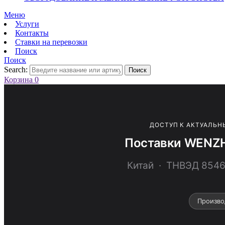
Меню
Услуги
Контакты
Ставки на перевозки
Поиск
Поиск
Search:
Поиск
Корзина
0
ДОСТУП К АКТУАЛЬН
Поставки WENZH
Китай · ТНВЭД 85
Произво