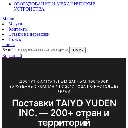
ОБОРУДОВАНИЕ И МЕХАНИЧЕСКИЕ
УСТРОЙСТВА
Меню
Услуги
Контакты
Ставки на перевозки
Поиск
Поиск
Search:
Поиск
Корзина
0
ДОСТУП К АКТУАЛЬНЫМ ДАННЫМ ПОСТАВОК
ЗАРУБЕЖНЫХ КОМПАНИЙ С 2017 ГОДА ПО НАСТОЯЩЕЕ
ВРЕМЯ
Поставки TAIYO YUDEN
INC. — 200+ стран и
территорий