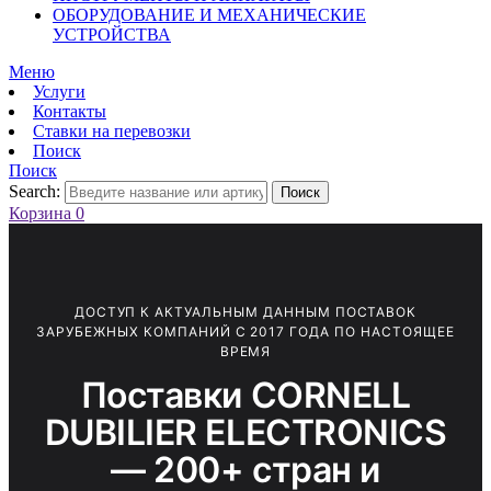
ОБОРУДОВАНИЕ И МЕХАНИЧЕСКИЕ
УСТРОЙСТВА
Меню
Услуги
Контакты
Ставки на перевозки
Поиск
Поиск
Search:
Поиск
Корзина
0
ДОСТУП К АКТУАЛЬНЫМ ДАННЫМ ПОСТАВОК
ЗАРУБЕЖНЫХ КОМПАНИЙ С 2017 ГОДА ПО НАСТОЯЩЕЕ
ВРЕМЯ
Поставки CORNELL
DUBILIER ELECTRONICS
— 200+ стран и