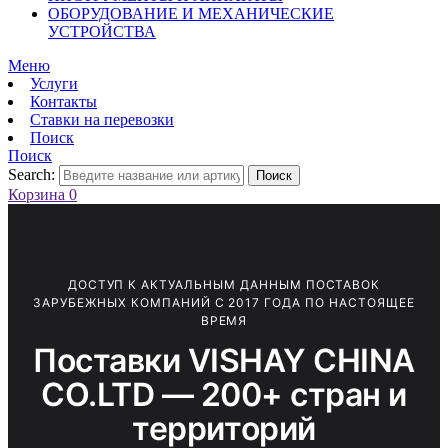
ОБОРУДОВАНИЕ И МЕХАНИЧЕСКИЕ
УСТРОЙСТВА
Меню
Услуги
Контакты
Ставки на перевозки
Поиск
Поиск
Search:
Поиск
Корзина
0
ДОСТУП К АКТУАЛЬНЫМ ДАННЫМ ПОСТАВОК
ЗАРУБЕЖНЫХ КОМПАНИЙ С 2017 ГОДА ПО НАСТОЯЩЕЕ
ВРЕМЯ
Поставки VISHAY CHINA
CO.LTD — 200+ стран и
территорий