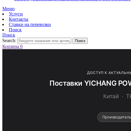
Меню
Услуги
Контакты
Ставки на перевозки
Поиск
Поиск
Search:
Поиск
Корзина
0
ДОСТУП К АКТУАЛЬН
Поставки YICHANG PO
Китай · 
Производител