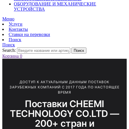
ОБОРУДОВАНИЕ И МЕХАНИЧЕСКИЕ
УСТРОЙСТВА
Меню
Услуги
Контакты
Ставки на перевозки
Поиск
Поиск
Search:
Поиск
Корзина
0
ДОСТУП К АКТУАЛЬНЫМ ДАННЫМ ПОСТАВОК
ЗАРУБЕЖНЫХ КОМПАНИЙ С 2017 ГОДА ПО НАСТОЯЩЕЕ
ВРЕМЯ
Поставки CHEEMI
TECHNOLOGY CO.LTD —
200+ стран и