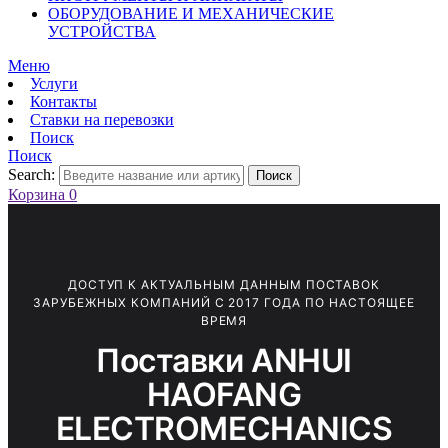
ОБОРУДОВАНИЕ И МЕХАНИЧЕСКИЕ
УСТРОЙСТВА
Меню
Услуги
Контакты
Ставки на перевозки
Поиск
Поиск
Search:
Поиск
Корзина
0
ДОСТУП К АКТУАЛЬНЫМ ДАННЫМ ПОСТАВОК
ЗАРУБЕЖНЫХ КОМПАНИЙ С 2017 ГОДА ПО НАСТОЯЩЕЕ
ВРЕМЯ
Поставки ANHUI
HAOFANG
ELECTROMECHANICS