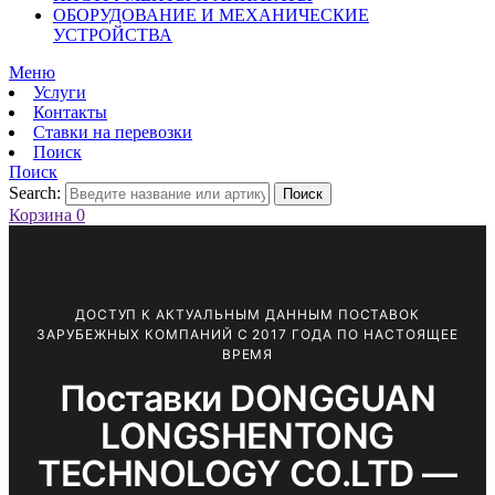
ОБОРУДОВАНИЕ И МЕХАНИЧЕСКИЕ
УСТРОЙСТВА
Меню
Услуги
Контакты
Ставки на перевозки
Поиск
Поиск
Search:
Поиск
Корзина
0
ДОСТУП К АКТУАЛЬНЫМ ДАННЫМ ПОСТАВОК
ЗАРУБЕЖНЫХ КОМПАНИЙ С 2017 ГОДА ПО НАСТОЯЩЕЕ
ВРЕМЯ
Поставки DONGGUAN
LONGSHENTONG
TECHNOLOGY CO.LTD —