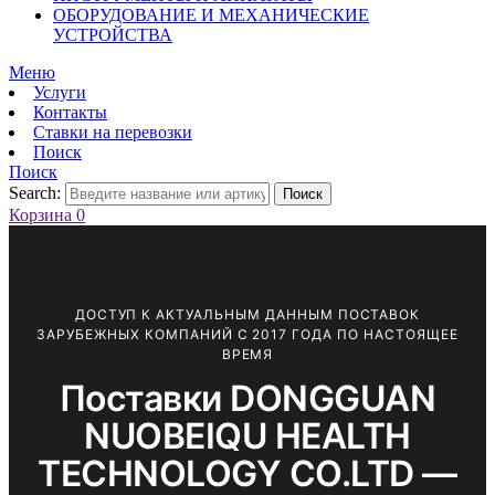
ОБОРУДОВАНИЕ И МЕХАНИЧЕСКИЕ
УСТРОЙСТВА
Меню
Услуги
Контакты
Ставки на перевозки
Поиск
Поиск
Search:
Поиск
Корзина
0
ДОСТУП К АКТУАЛЬНЫМ ДАННЫМ ПОСТАВОК
ЗАРУБЕЖНЫХ КОМПАНИЙ С 2017 ГОДА ПО НАСТОЯЩЕЕ
ВРЕМЯ
Поставки DONGGUAN
NUOBEIQU HEALTH
TECHNOLOGY CO.LTD —