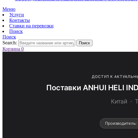
Меню
Услуги
Контакты
Ставки на перевозки
Поиск
Поиск
Search:
Поиск
Корзина
0
ДОСТУП К АКТУАЛЬН
Поставки ANHUI HELI IN
Китай ·
Производитель: