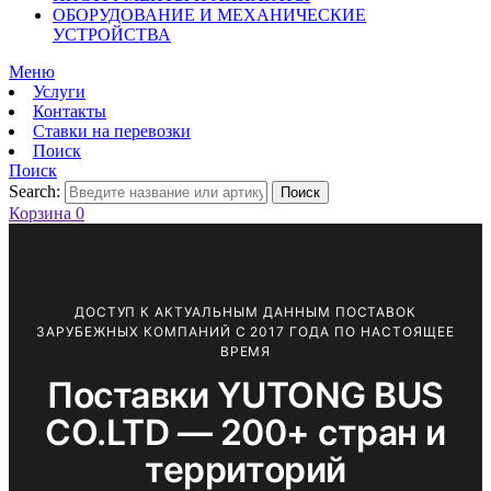
ОБОРУДОВАНИЕ И МЕХАНИЧЕСКИЕ
УСТРОЙСТВА
Меню
Услуги
Контакты
Ставки на перевозки
Поиск
Поиск
Search:
Поиск
Корзина
0
ДОСТУП К АКТУАЛЬНЫМ ДАННЫМ ПОСТАВОК
ЗАРУБЕЖНЫХ КОМПАНИЙ С 2017 ГОДА ПО НАСТОЯЩЕЕ
ВРЕМЯ
Поставки YUTONG BUS
CO.LTD — 200+ стран и
территорий