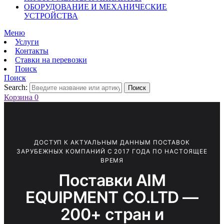
ОБОРУДОВАНИЕ И МЕХАНИЧЕСКИЕ
УСТРОЙСТВА
Меню
Услуги
Контакты
Ставки на перевозки
Поиск
Поиск
Search:
Поиск
Корзина
0
ДОСТУП К АКТУАЛЬНЫМ ДАННЫМ ПОСТАВОК
ЗАРУБЕЖНЫХ КОМПАНИЙ С 2017 ГОДА ПО НАСТОЯЩЕЕ
ВРЕМЯ
Поставки AIM
EQUIPMENT CO.LTD —
200+ стран и