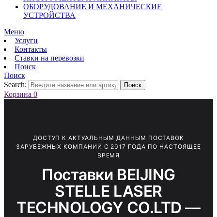
ОБОРУДОВАНИЕ И МЕХАНИЧЕСКИЕ
УСТРОЙСТВА
Меню
Услуги
Контакты
Ставки на перевозки
Поиск
Поиск
Search:
Поиск
Корзина
0
ДОСТУП К АКТУАЛЬНЫМ ДАННЫМ ПОСТАВОК
ЗАРУБЕЖНЫХ КОМПАНИЙ С 2017 ГОДА ПО НАСТОЯЩЕЕ
ВРЕМЯ
Поставки BEIJING
STELLE LASER
TECHNOLOGY CO.LTD —