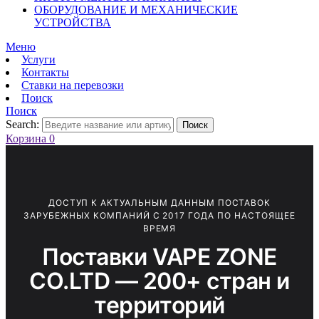
ОБОРУДОВАНИЕ И МЕХАНИЧЕСКИЕ
УСТРОЙСТВА
Меню
Услуги
Контакты
Ставки на перевозки
Поиск
Поиск
Search:
Поиск
Корзина
0
ДОСТУП К АКТУАЛЬНЫМ ДАННЫМ ПОСТАВОК
ЗАРУБЕЖНЫХ КОМПАНИЙ С 2017 ГОДА ПО НАСТОЯЩЕЕ
ВРЕМЯ
Поставки VAPE ZONE
CO.LTD — 200+ стран и
территорий