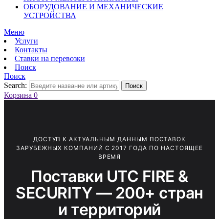
ОБОРУДОВАНИЕ И МЕХАНИЧЕСКИЕ
УСТРОЙСТВА
Меню
Услуги
Контакты
Ставки на перевозки
Поиск
Поиск
Search:
Поиск
Корзина
0
ДОСТУП К АКТУАЛЬНЫМ ДАННЫМ ПОСТАВОК
ЗАРУБЕЖНЫХ КОМПАНИЙ С 2017 ГОДА ПО НАСТОЯЩЕЕ
ВРЕМЯ
Поставки UTC FIRE &
SECURITY — 200+ стран
и территорий