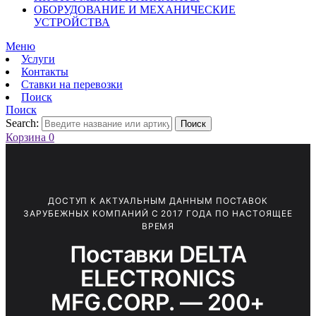
ОБОРУДОВАНИЕ И МЕХАНИЧЕСКИЕ
УСТРОЙСТВА
Меню
Услуги
Контакты
Ставки на перевозки
Поиск
Поиск
Search:
Поиск
Корзина
0
ДОСТУП К АКТУАЛЬНЫМ ДАННЫМ ПОСТАВОК
ЗАРУБЕЖНЫХ КОМПАНИЙ С 2017 ГОДА ПО НАСТОЯЩЕЕ
ВРЕМЯ
Поставки DELTA
ELECTRONICS
MFG.CORP. — 200+