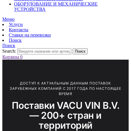
ОБОРУДОВАНИЕ И МЕХАНИЧЕСКИЕ
УСТРОЙСТВА
Меню
Услуги
Контакты
Ставки на перевозки
Поиск
Поиск
Search:
Поиск
Корзина
0
ДОСТУП К АКТУАЛЬНЫМ ДАННЫМ ПОСТАВОК
ЗАРУБЕЖНЫХ КОМПАНИЙ С 2017 ГОДА ПО НАСТОЯЩЕЕ
ВРЕМЯ
Поставки VACU VIN B.V.
— 200+ стран и
территорий