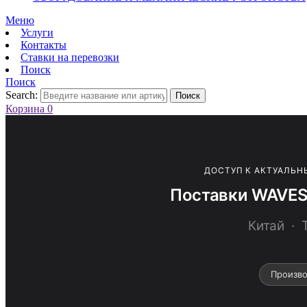
Меню
Услуги
Контакты
Ставки на перевозки
Поиск
Поиск
Search:
Поиск
Корзина
0
ДОСТУП К АКТУАЛЬН
Поставки WAVES
Китай ·
Произво