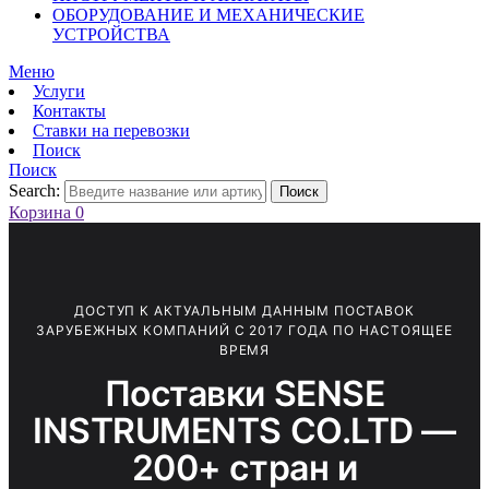
ОБОРУДОВАНИЕ И МЕХАНИЧЕСКИЕ
УСТРОЙСТВА
Меню
Услуги
Контакты
Ставки на перевозки
Поиск
Поиск
Search:
Поиск
Корзина
0
ДОСТУП К АКТУАЛЬНЫМ ДАННЫМ ПОСТАВОК
ЗАРУБЕЖНЫХ КОМПАНИЙ С 2017 ГОДА ПО НАСТОЯЩЕЕ
ВРЕМЯ
Поставки SENSE
INSTRUMENTS CO.LTD —
200+ стран и