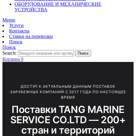
ОБОРУДОВАНИЕ И МЕХАНИЧЕСКИЕ
УСТРОЙСТВА
Меню
Услуги
Контакты
Ставки на перевозки
Поиск
Поиск
Search:
Поиск
Корзина
0
ДОСТУП К АКТУАЛЬНЫМ ДАННЫМ ПОСТАВОК
ЗАРУБЕЖНЫХ КОМПАНИЙ С 2017 ГОДА ПО НАСТОЯЩЕЕ
ВРЕМЯ
Поставки TANG MARINE
SERVICE CO.LTD — 200+
стран и территорий