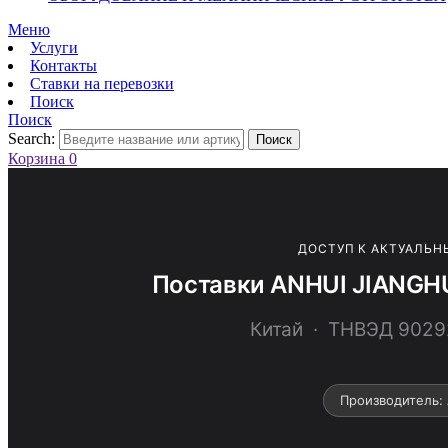
Меню
Услуги
Контакты
Ставки на перевозки
Поиск
Поиск
Search:
Поиск
Корзина
0
ДОСТУП К АКТУАЛЬН
Поставки ANHUI JIANGH
Китай · ТНВЭД 90
Производитель: