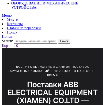
ОБОРУДОВАНИЕ И МЕХАНИЧЕСКИЕ
УСТРОЙСТВА
Меню
Услуги
Контакты
Ставки на перевозки
Поиск
Поиск
Search:
Поиск
Корзина
0
ДОСТУП К АКТУАЛЬНЫМ ДАННЫМ ПОСТАВОК
ЗАРУБЕЖНЫХ КОМПАНИЙ С 2017 ГОДА ПО НАСТОЯЩЕЕ
ВРЕМЯ
Поставки ABB
ELECTRICAL EQUIPMENT
(XIAMEN) CO.LTD —