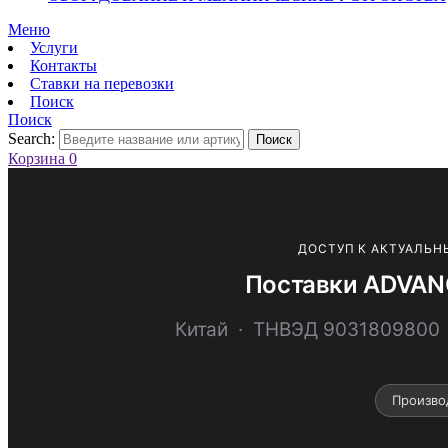
Меню
Услуги
Контакты
Ставки на перевозки
Поиск
Поиск
Search:
Поиск
Корзина
0
ДОСТУП К АКТУАЛЬН
Поставки ADVAN
Китай · ТНВЭД 903180980
Произво