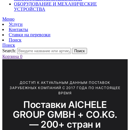
ОБОРУДОВАНИЕ И МЕХАНИЧЕСКИЕ
УСТРОЙСТВА
Меню
Услуги
Контакты
Ставки на перевозки
Поиск
Поиск
Search:
Поиск
Корзина
0
ДОСТУП К АКТУАЛЬНЫМ ДАННЫМ ПОСТАВОК
ЗАРУБЕЖНЫХ КОМПАНИЙ С 2017 ГОДА ПО НАСТОЯЩЕЕ
ВРЕМЯ
Поставки AICHELE
GROUP GMBH + CO.KG.
— 200+ стран и