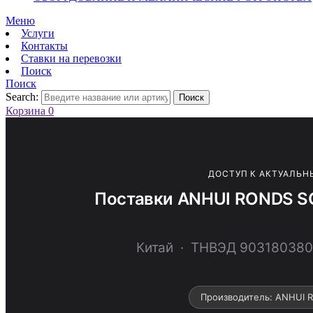
Меню
Услуги
Контакты
Ставки на перевозки
Поиск
Поиск
Search:
Поиск
Корзина
0
ДОСТУП К АКТУАЛЬН
Поставки ANHUI RONDS 
Китай · ТНВЭД 9031803
Производитель: ANHUI