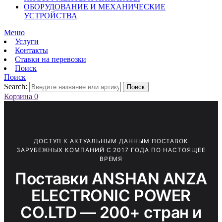
ОБОРУДОВАНИЕ И МЕХАНИЧЕСКИЕ
УСТРОЙСТВА
Меню
Услуги
Контакты
Ставки на перевозки
Поиск
Поиск
Search:
Поиск
Корзина
0
ДОСТУП К АКТУАЛЬНЫМ ДАННЫМ ПОСТАВОК
ЗАРУБЕЖНЫХ КОМПАНИЙ С 2017 ГОДА ПО НАСТОЯЩЕЕ
ВРЕМЯ
Поставки ANSHAN ANZA
ELECTRONIC POWER
CO.LTD — 200+ стран и