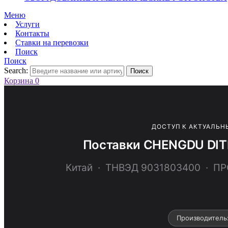
Меню
Услуги
Контакты
Ставки на перевозки
Поиск
Поиск
Search:
Поиск
Корзина
0
ДОСТУП К АКТУАЛЬН
Поставки CHENGDU DIT
Китай · ТНВЭД 9031803400 · 
Производитель