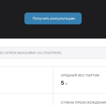
Получить консультацию
GDU DITRON MEASURING CO.LTD(DITRON).
СРЕДНИЙ ВЕС ПАРТИИ
5
кг
СТРАНА ПРОИСХОЖДЕНИ