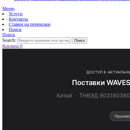
Меню
Услуги
Контакты
Ставки на перевозки
Поиск
Поиск
Search:
Поиск
Корзина
0
ДОСТУП К АКТУАЛЬН
Поставки WAVES
Китай · ТНВЭД 9031803
Произво