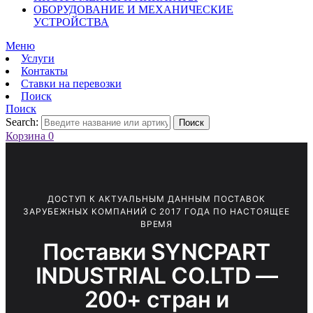
ОБОРУДОВАНИЕ И МЕХАНИЧЕСКИЕ
УСТРОЙСТВА
Меню
Услуги
Контакты
Ставки на перевозки
Поиск
Поиск
Search:
Поиск
Корзина
0
ДОСТУП К АКТУАЛЬНЫМ ДАННЫМ ПОСТАВОК
ЗАРУБЕЖНЫХ КОМПАНИЙ С 2017 ГОДА ПО НАСТОЯЩЕЕ
ВРЕМЯ
Поставки SYNCPART
INDUSTRIAL CO.LTD —
200+ стран и